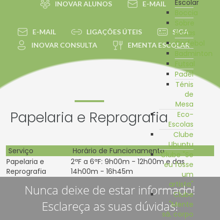
Escolar
INOVAR ALUNOS
E-MAIL
Boccia
Sobre
E-MAIL
LIGAÇÕES ÚTEIS
SIGA
Rodas
Corfebol
INOVAR CONSULTA
EMENTA ESCOLAR
Badminton
Futsal
Padel
Ténis
de
Mesa
Papelaria e Reprografia
Eco-
Escolas
Clube
Ubuntu
Serviço
Horário de Funcionamento
Clube "Se
Papelaria e
2ªF a 6ªF: 9h00m - 12h00m e das
eu fosse
Reprografia
14h00m - 16h45m
um
artista"
Nunca deixe de estar informado!
Clube
Esclareça as suas dúvidas!
"Mente
sã, corpo