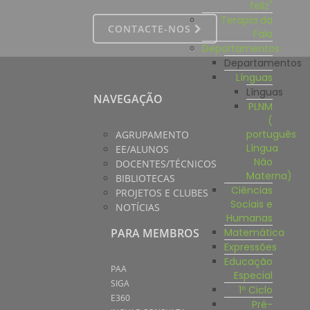
feliz"
Terapia da
CONTACTE-NOS
Fala
Departamentos
Departamentos
Línguas
Línguas
NAVEGAÇÃO
PLNM
(
português
AGRUPAMENTO
Língua
EE/ALUNOS
Não
DOCENTES/TÉCNICOS
Materna)
BIBLIOTECAS
Ciências
PROJETOS E CLUBES
Sociais e
NOTÍCIAS
Humanas
Matemática
PARA MEMBROS
Expressões
Educação
PAA
Especial
SIGA
1º Ciclo
E360
Pré-