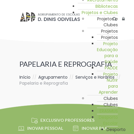
Recrutamento
Bibliotecas
Projetos e Clubes
Projetos e
Clubes
Projetos
Projetos
Projeto
Educação
para a
Saúde
PAPELARIA E REPROGRAFIA
PADDE
Projeto
Início
//
Agrupamento
//
Serviços e Horários
//
Nutrir
Papelaria e Reprografia
para
Aprender
Clubes
Clubes
ERASMUS
Desporto
EXCLUSIVO PROFESSORES
Escolar
INOVAR PESSOAL
INOVAR PAA
Desporto