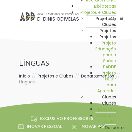
Recrutamento
Bibliotecas
Projetos e Clubes
Projetos e
Clubes
Projetos
Projetos
Projeto
Educação
para a
Saúde
LÍNGUAS
PADDE
Projeto
Início
//
Projetos e Clubes
//
Departamentos
//
Nutrir
Línguas
para
Aprender
Clubes
Clubes
ERASMUS
Desporto
EXCLUSIVO PROFESSORES
Escolar
INOVAR PESSOAL
INOVAR PAA
Desporto