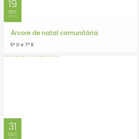
19
DEZ
2024
Árvore de natal comunitária
5° D e 7° B
31
OUT
2024