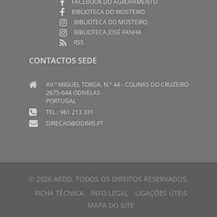
FACEBOOK DO AGRUPAMENTO
BIBLIOTECA DO MOSTEIRO
BIBLIOTECA DO MOSTEIRO
BIBLIOTECA JOSÉ FANHA
RSS
CONTACTOS SEDE
AV.ª MIGUEL TORGA, N.º 44 - COLINAS DO CRUZEIRO
2675-644 ODIVELAS
PORTUGAL
TEL.: 961 213 331
DIRECAO@DDINIS.PT
© 2026 AEDD. TODOS OS DIREITOS RESERVADOS.
FICHA TÉCNICA
INFO LEGAL
LIGAÇÕES ÚTEIS
MAPA DO SITE