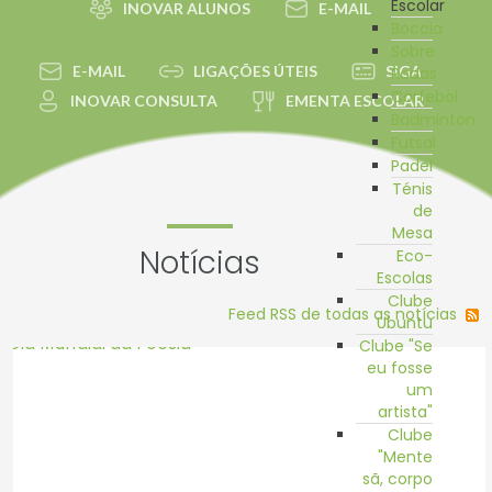
Escolar
INOVAR ALUNOS
E-MAIL
Boccia
Sobre
E-MAIL
LIGAÇÕES ÚTEIS
SIGA
Rodas
Corfebol
INOVAR CONSULTA
EMENTA ESCOLAR
Badminton
Futsal
Padel
Ténis
de
Mesa
Notícias
Eco-
Escolas
Clube
Feed RSS de todas as notícias
Ubuntu
Clube "Se
eu fosse
um
artista"
Clube
"Mente
sã, corpo