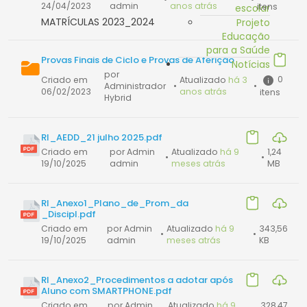
24/04/2023
admin
anos atrás
itens
escolar
MATRÍCULAS 2023_2024
Projeto
Educação
para a Saúde
Provas Finais de Ciclo e Provas de Aferição
Notícias
por
0
Criado em
Atualizado
há 3
Administrador
•
•
06/02/2023
anos atrás
itens
Hybrid
RI_AEDD_21 julho 2025.pdf
Criado em
por Admin
Atualizado
há 9
1,24
•
•
19/10/2025
admin
meses atrás
MB
RI_Anexo1_Plano_de_Prom_da
_Discipl.pdf
Criado em
por Admin
Atualizado
há 9
343,56
•
•
19/10/2025
admin
meses atrás
KB
RI_Anexo2_Procedimentos a adotar após
Aluno com SMARTPHONE.pdf
Criado em
por Admin
Atualizado
há 9
328,47