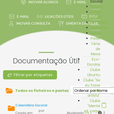
Escolar
INOVAR ALUNOS
E-MAIL
Boccia
Sobre
E-MAIL
LIGAÇÕES ÚTEIS
SIGA
Rodas
Corfebol
INOVAR CONSULTA
EMENTA ESCOLAR
Badminton
Futsal
Padel
Ténis
de
Mesa
Documentação Útil
Eco-
Escolas
Clube
Filtrar por etiquetas
Ubuntu
Clube "Se
eu fosse
um
Todos os ficheiros e pastas
artista"
Clube
Calendário Escolar
"Mente
por
sã, corpo
2
Criado em
Atualizado
há 3