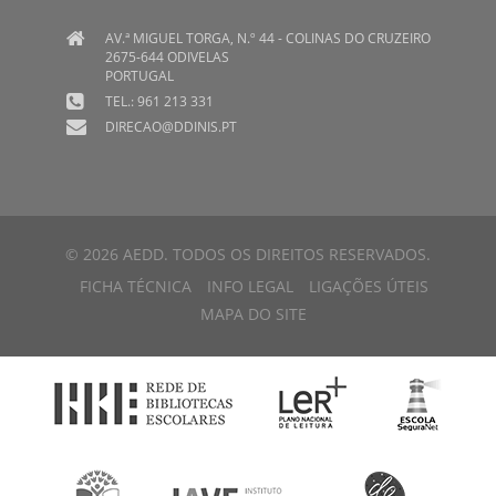
AV.ª MIGUEL TORGA, N.º 44 - COLINAS DO CRUZEIRO
2675-644 ODIVELAS
PORTUGAL
TEL.: 961 213 331
DIRECAO@DDINIS.PT
© 2026 AEDD. TODOS OS DIREITOS RESERVADOS.
FICHA TÉCNICA
INFO LEGAL
LIGAÇÕES ÚTEIS
MAPA DO SITE