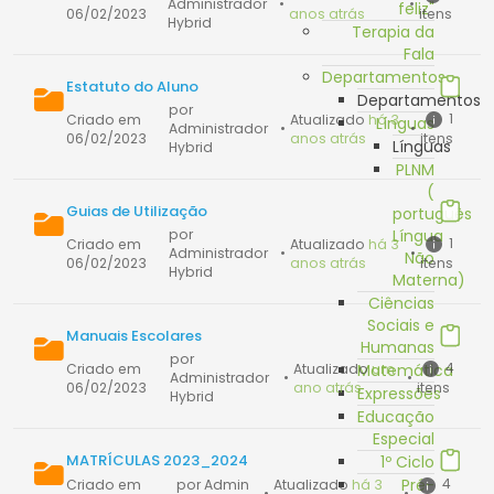
Administrador
•
•
feliz"
06/02/2023
anos atrás
itens
Hybrid
Terapia da
Fala
Departamentos
Estatuto do Aluno
Departamentos
por
1
Criado em
Atualizado
há 3
Línguas
Administrador
•
•
06/02/2023
anos atrás
itens
Línguas
Hybrid
PLNM
(
Guias de Utilização
português
por
Língua
1
Criado em
Atualizado
há 3
Administrador
•
•
Não
06/02/2023
anos atrás
itens
Hybrid
Materna)
Ciências
Sociais e
Manuais Escolares
Humanas
por
4
Criado em
Atualizado
um
Matemática
Administrador
•
•
06/02/2023
ano atrás
itens
Expressões
Hybrid
Educação
Especial
MATRÍCULAS 2023_2024
1º Ciclo
Pré-
4
Criado em
por Admin
Atualizado
há 3
•
•