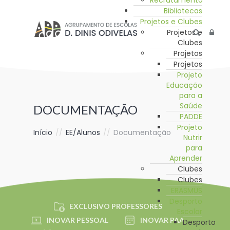
Recrutamento
Bibliotecas
Projetos e Clubes
Projetos e
Clubes
Projetos
Projetos
Projeto
Educação
para a
Saúde
DOCUMENTAÇÃO
PADDE
Projeto
Início
//
EE/Alunos
//
Documentação
Nutrir
para
Aprender
Clubes
Clubes
ERASMUS
Desporto
EXCLUSIVO PROFESSORES
Escolar
INOVAR PESSOAL
INOVAR PAA
Desporto