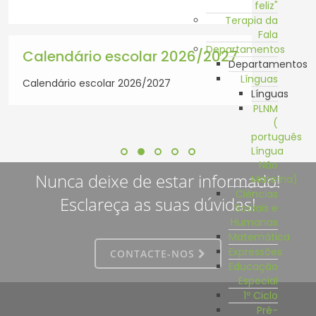
feliz"
Terapia da
Fala
Departamentos
Calendário escolar 2026/2027
Departamentos
Línguas
Calendário escolar 2026/2027
Línguas
PLNM
(
português
Língua
Não
Nunca deixe de estar informado!
Materna)
Ciências
Esclareça as suas dúvidas!
Sociais e
Humanas
Matemática
Expressões
CONTACTE-NOS
Educação
Especial
1º Ciclo
Pré-