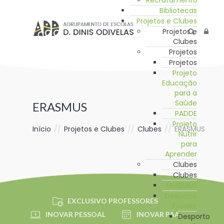
Recrutamento
Bibliotecas
Projetos e Clubes
Projetos e
Clubes
Projetos
Projetos
Projeto
Educação
para a
Saúde
ERASMUS
PADDE
Projeto
Início
//
Projetos e Clubes
//
Clubes
//
ERASMUS
Nutrir
para
Aprender
Clubes
Clubes
ERASMUS
Desporto
EXCLUSIVO PROFESSORES
Escolar
INOVAR PESSOAL
INOVAR PAA
Desporto