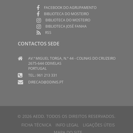
FACEBOOK DO AGRUPAMENTO
BIBLIOTECA DO MOSTEIRO
BIBLIOTECA DO MOSTEIRO
BIBLIOTECA JOSÉ FANHA
RSS
CONTACTOS SEDE
AV.ª MIGUEL TORGA, N.º 44 - COLINAS DO CRUZEIRO
2675-644 ODIVELAS
PORTUGAL
TEL.: 961 213 331
DIRECAO@DDINIS.PT
© 2026 AEDD. TODOS OS DIREITOS RESERVADOS.
FICHA TÉCNICA
INFO LEGAL
LIGAÇÕES ÚTEIS
MAPA DO SITE