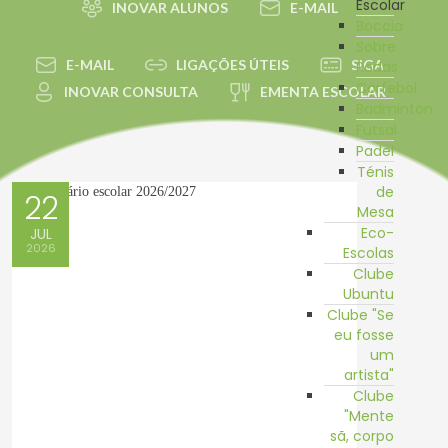
Escolar
INOVAR ALUNOS
E-MAIL
Boccia
Sobre
E-MAIL
LIGAÇÕES ÚTEIS
SIGA
Rodas
Corfebol
INOVAR CONSULTA
EMENTA ESCOLAR
Badminton
Futsal
Padel
Ténis
de
22
Mesa
Eco-
JUL
2026
Escolas
Clube
Ubuntu
Clube "Se
eu fosse
um
artista"
Clube
"Mente
sã, corpo