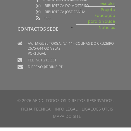
escolar
BIBLIOTECA DO MOSTEIRO
Projeto
BIBLIOTECA JOSÉ FANHA
Educação
RSS
para a Saúde
Notícias
CONTACTOS SEDE
AV.ª MIGUEL TORGA, N.º 44 - COLINAS DO CRUZEIRO
2675-644 ODIVELAS
PORTUGAL
TEL.: 961 213 331
DIRECAO@DDINIS.PT
© 2026 AEDD. TODOS OS DIREITOS RESERVADOS.
FICHA TÉCNICA
INFO LEGAL
LIGAÇÕES ÚTEIS
MAPA DO SITE