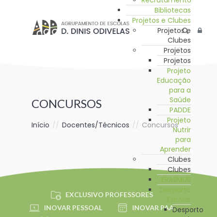
Recrutamento
Bibliotecas
Projetos e Clubes
Projetos e
Clubes
Projetos
Projetos
Projeto
Educação
para a
Saúde
CONCURSOS
PADDE
Projeto
Início
//
Docentes/Técnicos
//
Concursos
Nutrir
para
Aprender
Clubes
Clubes
ERASMUS
Desporto
EXCLUSIVO PROFESSORES
Escolar
INOVAR PESSOAL
INOVAR PAA
Desporto