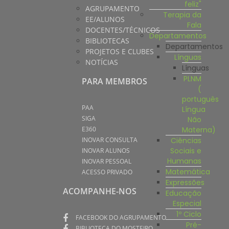
feliz"
AGRUPAMENTO
Terapia da
EE/ALUNOS
Fala
DOCENTES/TÉCNICOS
Departamentos
BIBLIOTECAS
Departamentos
PROJETOS E CLUBES
Línguas
NOTÍCIAS
Línguas
PLNM
PARA MEMBROS
(
português
PAA
Língua
SIGA
Não
Materna)
E360
Ciências
INOVAR CONSULTA
Sociais e
INOVAR ALUNOS
Humanas
INOVAR PESSOAL
Matemática
ACESSO PRIVADO
Expressões
ACOMPANHE-NOS
Educação
Especial
1º Ciclo
FACEBOOK DO AGRUPAMENTO
Pré-
BIBLIOTECA DO MOSTEIRO