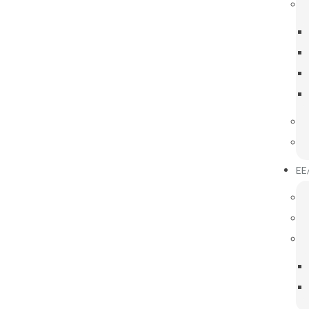
IGAÇÕES ÚTEIS
INOVAR CONSULTA
EE
Futsal