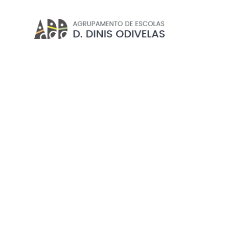
FUTSAL
Início
//
Projetos e Clubes
//
Clubes
//
Desporto Esco
EXCLUSIVO PROFESSORE