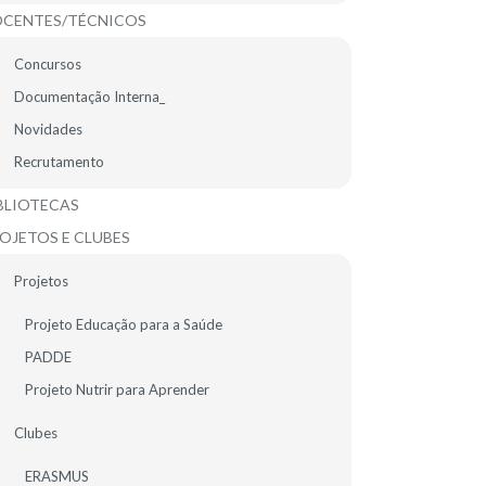
CENTES/TÉCNICOS
Concursos
Documentação Interna_
Novidades
Recrutamento
BLIOTECAS
OJETOS E CLUBES
Projetos
ntes.
Projeto Educação para a Saúde
sal como o Cristiano Ronaldo está para o
PADDE
Projeto Nutrir para Aprender
de futsal alcançado em 2021. Se gostas de
Clubes
ERASMUS