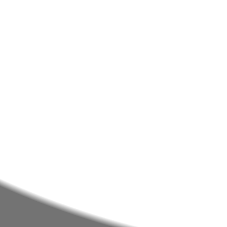
Professor Responsável
Inês Fernandes
Nunca deixe de estar info
NAVEGAÇÃO
PA
AGRUPAMENTO
PAA
EE/ALUNOS
SIGA
DOCENTES/TÉCNICOS
E360
BIBLIOTECAS
INOV
PROJETOS E CLUBES
INOV
NOTÍCIAS
INOV
ACES