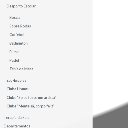
Desporto Escolar
Boccia
Sobre Rodas
Corfebol
CONTACTE-NOS
Badminton
Futsal
Padel
CONTACTOS SEDE
Ténis de Mesa
Eco-Escolas
AV.ª MIGUEL TORGA, N.º 44 - COLINAS DO CRUZEIRO
2675-644 ODIVELAS
Clube Ubuntu
PORTUGAL
Clube "Se eu fosse um artista"
TEL.: 961 213 331
DIRECAO@DDINIS.PT
Clube "Mente sã, corpo feliz"
Terapia da Fala
Departamentos