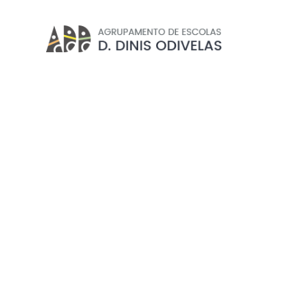
ASSOCIAÇÃO DE PAIS
Início
//
EE/Alunos
//
Associação de Pais
EXCLUSIVO PROFESSORE