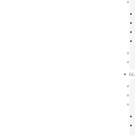
IGAÇÕES ÚTEIS
INOVAR CONSULTA
ssociações de Pais
guintes escolas do Agrupamento:
EE
rmado! Esclareça as suas dúvidas!