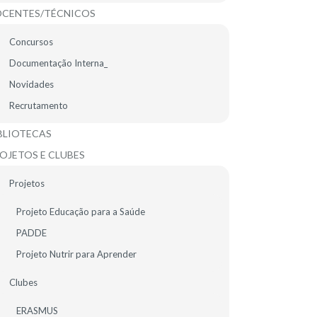
CENTES/TÉCNICOS
CONTACTOS SEDE
Concursos
AV.ª MIGUEL TORGA, N.º 44 - COLINAS DO CRUZEIRO
Documentação Interna_
2675-644 ODIVELAS
PORTUGAL
Novidades
TEL.: 961 213 331
Recrutamento
DIRECAO@DDINIS.PT
BLIOTECAS
OJETOS E CLUBES
Projetos
Projeto Educação para a Saúde
CA
INFO LEGAL
LIGAÇÕES ÚTEIS
MAPA DO SITE
PADDE
Projeto Nutrir para Aprender
Clubes
ERASMUS