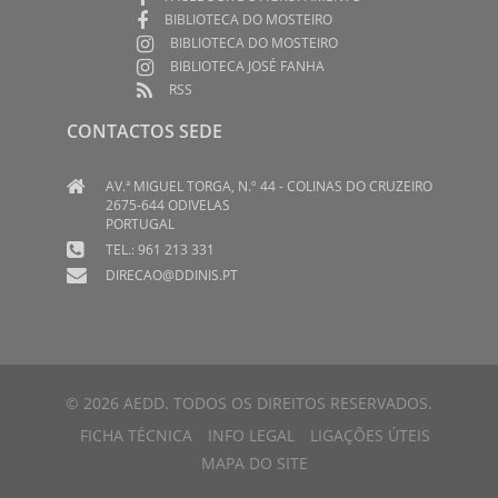
BIBLIOTECA DO MOSTEIRO
BIBLIOTECA DO MOSTEIRO
BIBLIOTECA JOSÉ FANHA
RSS
CONTACTOS SEDE
AV.ª MIGUEL TORGA, N.º 44 - COLINAS DO CRUZEIRO
2675-644 ODIVELAS
PORTUGAL
TEL.: 961 213 331
DIRECAO@DDINIS.PT
© 2026 AEDD. TODOS OS DIREITOS RESERVADOS.
FICHA TÉCNICA
INFO LEGAL
LIGAÇÕES ÚTEIS
MAPA DO SITE