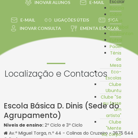
Escolar
INOVAR ALUNOS
E-MAIL
Boccia
Sobre
E-MAIL
LIGAÇÕES ÚTEIS
SIGA
Rodas
Corfebol
INOVAR CONSULTA
EMENTA ESCOLAR
Badminton
Futsal
Padel
Ténis
de
Mesa
Localização e Contactos
Eco-
Escolas
Clube
Ubuntu
Clube "Se
eu fosse
Escola Básica D. Dinis (Sede do
um
Agrupamento)
artista"
Clube
Níveis de ensino:
2º Ciclo e 3º Ciclo
"Mente
Av.ª Miguel Torga, n.º 44 - Colinas do Cruzeiro - 2675 644
sã, corpo