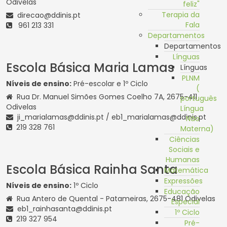
Odivelas
feliz"
Terapia da
direcao@ddinis.pt
Fala
961 213 331
Departamentos
Departamentos
Línguas
Escola Básica Maria Lamas
Línguas
PLNM
Níveis de ensino:
Pré-escolar e 1º Ciclo
(
Rua Dr. Manuel Simões Gomes Coelho 7A, 2675-411
português
Odivelas
Língua
ji_marialamas@ddinis.pt / eb1_marialamas@ddinis.pt
Não
219 328 761
Materna)
Ciências
Sociais e
Humanas
Escola Básica Rainha Santa
Matemática
Expressões
Níveis de ensino:
1º Ciclo
Educação
Rua Antero de Quental - Patameiras, 2675-481 Odivelas
Especial
eb1_rainhasanta@ddinis.pt
1º Ciclo
219 327 954
Pré-