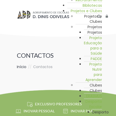
Recrutamento
Bibliotecas
Projetos e Clubes
Projetos e
Clubes
Projetos
Projetos
Projeto
Educação
para a
Saúde
CONTACTOS
PADDE
Projeto
Início
//
Contactos
Nutrir
para
Aprender
Clubes
Clubes
ERASMUS
Desporto
EXCLUSIVO PROFESSORES
Escolar
INOVAR PESSOAL
INOVAR PAA
Desporto