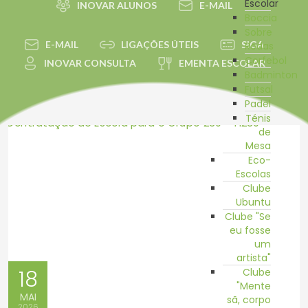
Escolar
INOVAR ALUNOS
E-MAIL
Boccia
Sobre
E-MAIL
LIGAÇÕES ÚTEIS
SIGA
Rodas
Corfebol
INOVAR CONSULTA
EMENTA ESCOLAR
Badminton
Futsal
Padel
Ténis
de
Mesa
Eco-
Escolas
Clube
Ubuntu
Clube "Se
eu fosse
um
artista"
18
Clube
"Mente
MAI
sã, corpo
2026