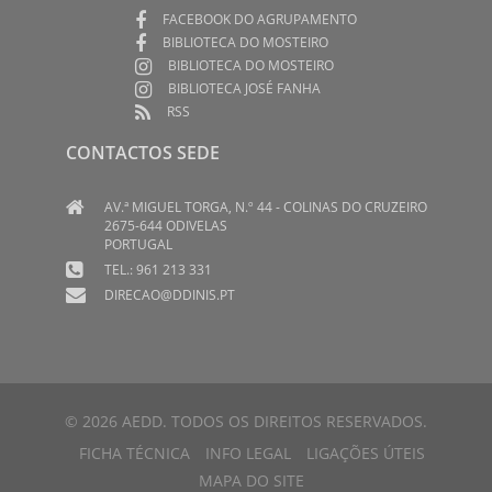
FACEBOOK DO AGRUPAMENTO
BIBLIOTECA DO MOSTEIRO
BIBLIOTECA DO MOSTEIRO
BIBLIOTECA JOSÉ FANHA
RSS
CONTACTOS SEDE
AV.ª MIGUEL TORGA, N.º 44 - COLINAS DO CRUZEIRO
2675-644 ODIVELAS
PORTUGAL
TEL.: 961 213 331
DIRECAO@DDINIS.PT
© 2026 AEDD. TODOS OS DIREITOS RESERVADOS.
FICHA TÉCNICA
INFO LEGAL
LIGAÇÕES ÚTEIS
MAPA DO SITE