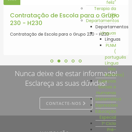
feliz"
Terapia da
Contratação de Escola para o Grupo
Fala
Departamentos
230 - H230
Departamentos
Línguas
Contratação de Escola para o Grupo 230 - H230
Línguas
PLNM
(
português
Língua
Não
Nunca deixe de estar informado!
Materna)
Esclareça as suas dúvidas!
Ciências
Sociais e
Humanas
Matemática
CONTACTE-NOS
Expressões
Educação
Especial
1º Ciclo
Pré-