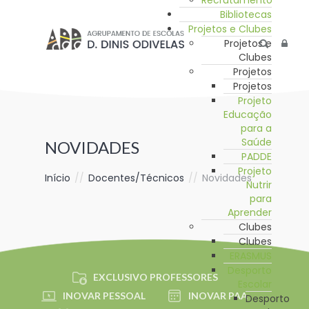
Recrutamento
Bibliotecas
Projetos e Clubes
Projetos e
Clubes
Projetos
Projetos
Projeto
Educação
para a
Saúde
NOVIDADES
PADDE
Projeto
Início
//
Docentes/Técnicos
//
Novidades
Nutrir
para
Aprender
Clubes
Clubes
ERASMUS
Desporto
EXCLUSIVO PROFESSORES
Escolar
INOVAR PESSOAL
INOVAR PAA
Desporto