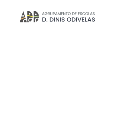
CONSELHO PEDAGÓGICO
Início
//
Agrupamento
//
Orgãos de Gestão
//
Conse
EXCLUSIVO PROFESSORE