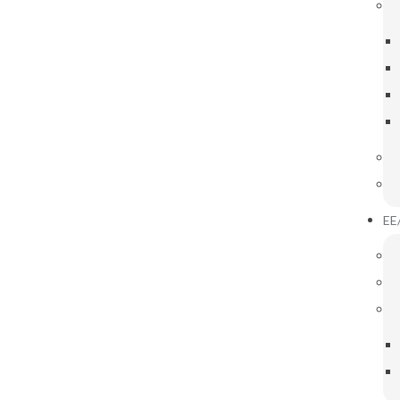
IGAÇÕES ÚTEIS
INOVAR CONSULTA
nselho Pedagógico
EE