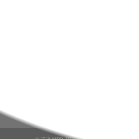
Nunca deixe de estar info
NAVEGAÇÃO
PA
AGRUPAMENTO
PAA
EE/ALUNOS
SIGA
DOCENTES/TÉCNICOS
E360
BIBLIOTECAS
INOV
PROJETOS E CLUBES
INOV
NOTÍCIAS
INOV
ACES
© 2026 AEDD. TODOS OS DIREITOS RESERVADOS.