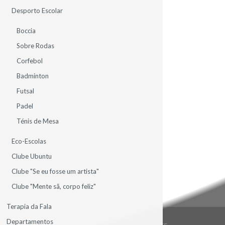
Desporto Escolar
CONTACTE-NOS
Boccia
Sobre Rodas
Corfebol
Badminton
CONTACTOS SEDE
Futsal
AV.ª MIGUEL TORGA, N.º 44 - COLINAS DO CRUZEIRO
Padel
2675-644 ODIVELAS
PORTUGAL
Ténis de Mesa
TEL.: 961 213 331
Eco-Escolas
DIRECAO@DDINIS.PT
Clube Ubuntu
Clube "Se eu fosse um artista"
Clube "Mente sã, corpo feliz"
Terapia da Fala
Departamentos