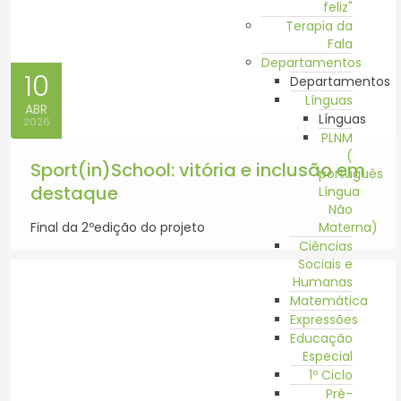
feliz"
Terapia da
Fala
Departamentos
10
Departamentos
Línguas
ABR
Línguas
2026
PLNM
(
Sport(in)School: vitória e inclusão em
português
destaque
Língua
Não
Final da 2ºedição do projeto
Materna)
Ciências
Sociais e
Humanas
Matemática
Expressões
Educação
Especial
1º Ciclo
Pré-