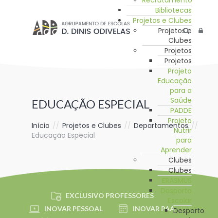
Recrutamento
Bibliotecas
Projetos e Clubes
Projetos e
Clubes
Projetos
Projetos
Projeto
Educação
para a
Saúde
EDUCAÇÃO ESPECIAL
PADDE
Projeto
Início
//
Projetos e Clubes
//
Departamentos
//
Nutrir
Educação Especial
para
Aprender
Clubes
Clubes
ERASMUS
Desporto
EXCLUSIVO PROFESSORES
Escolar
INOVAR PESSOAL
INOVAR PAA
Desporto