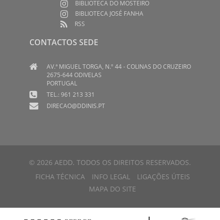
BIBLIOTECA DO MOSTEIRO
BIBLIOTECA JOSÉ FANHA
RSS
CONTACTOS SEDE
AV.ª MIGUEL TORGA, N.º 44 - COLINAS DO CRUZEIRO
2675-644 ODIVELAS
PORTUGAL
TEL.: 961 213 331
DIRECAO@DDINIS.PT
© 2026 AEDD. TODOS OS DIREITOS RESERVADOS.
FICHA TÉCNICA
INFO LEGAL
LIGAÇÕES ÚTEIS
MAPA DO SITE