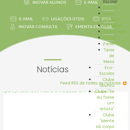
Escolar
INOVAR ALUNOS
E-MAIL
Boccia
Sobre
E-MAIL
LIGAÇÕES ÚTEIS
SIGA
Rodas
Corfebol
INOVAR CONSULTA
EMENTA ESCOLAR
Badminton
Futsal
Padel
Ténis
de
Mesa
Notícias
Eco-
Escolas
Clube
Feed RSS de todas as notícias
Ubuntu
Clube "Se
eu fosse
um
artista"
Clube
"Mente
sã, corpo