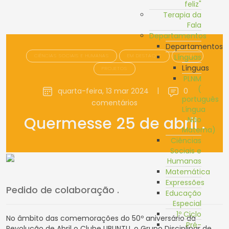
feliz"
Terapia da
Fala
Departamentos
Departamentos
CIÊNCIAS SOCIAIS E HUMANAS
EM DESTAQUE
GERAL
Línguas
Línguas
PROJETOS
PLNM
(
quarta-feira, 13 mar 2024
|
0
português
comentários
Língua
Quermesse 25 de abril .
Não
Materna)
Ciências
Sociais e
Humanas
Matemática
Expressões
Pedido de colaboração .
Educação
Especial
1º Ciclo
No âmbito das comemorações do 50º aniversário da
Pré-
Revolução de Abril o Clube UBUNTU, o Grupo Disciplinar de