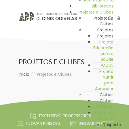
Recrutamento
Bibliotecas
Projetos e Clubes
Projetos e
Clubes
Projetos
Projetos
Projeto
Educação
para a
Saúde
PROJETOS E CLUBES
PADDE
Projeto
Início
//
Projetos e Clubes
Nutrir
para
Aprender
Clubes
Clubes
ERASMUS
Desporto
EXCLUSIVO PROFESSORES
Escolar
INOVAR PESSOAL
INOVAR PAA
Desporto