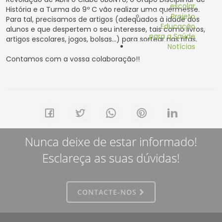
escolar
História e a Turma do 9º C vão realizar uma quermesse.
Projeto
Para tal, precisamos de artigos (adequados à idade dos
Educação
alunos e que despertem o seu interesse, tais como livros,
para a Saúde
artigos escolares, jogos, bolsas…) para sortear nas rifas.
Notícias
Contamos com a vossa colaboração!!
Nunca deixe de estar informado!
Esclareça as suas dúvidas!
CONTACTE-NOS