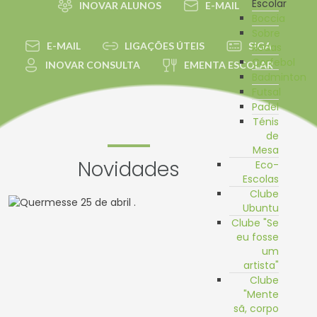
Escolar
INOVAR ALUNOS
E-MAIL
Boccia
Sobre
E-MAIL
LIGAÇÕES ÚTEIS
SIGA
Rodas
Corfebol
INOVAR CONSULTA
EMENTA ESCOLAR
Badminton
Futsal
Padel
Ténis
de
Mesa
Novidades
Eco-
Escolas
Clube
Ubuntu
Clube "Se
eu fosse
um
artista"
Clube
"Mente
sã, corpo