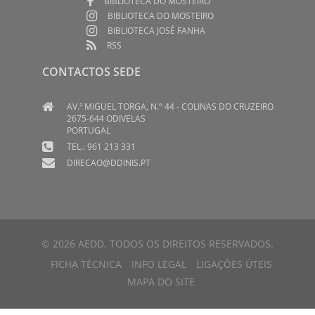
BIBLIOTECA DO MOSTEIRO
BIBLIOTECA DO MOSTEIRO
BIBLIOTECA JOSÉ FANHA
RSS
CONTACTOS SEDE
AV.ª MIGUEL TORGA, N.º 44 - COLINAS DO CRUZEIRO
2675-644 ODIVELAS
PORTUGAL
TEL.: 961 213 331
DIRECAO@DDINIS.PT
© 2026 AEDD. TODOS OS DIREITOS RESERVADOS.
FICHA TÉCNICA
INFO LEGAL
LIGAÇÕES ÚTEIS
MAPA DO SITE