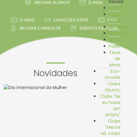
Escolar
INOVAR ALUNOS
E-MAIL
Boccia
Sobre
E-MAIL
LIGAÇÕES ÚTEIS
SIGA
Rodas
Corfebol
INOVAR CONSULTA
EMENTA ESCOLAR
Badminton
Futsal
Padel
Ténis
de
Mesa
Novidades
Eco-
Escolas
Clube
Ubuntu
Clube "Se
eu fosse
um
artista"
Clube
"Mente
sã, corpo