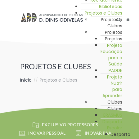
Recrutamento
Bibliotecas
Projetos e Clubes
Projetos e
Clubes
Projetos
Projetos
Projeto
Educação
para a
Saúde
PROJETOS E CLUBES
PADDE
Projeto
Início
//
Projetos e Clubes
Nutrir
para
Aprender
Clubes
Clubes
ERASMUS
Desporto
EXCLUSIVO PROFESSORES
Escolar
INOVAR PESSOAL
INOVAR PAA
Desporto