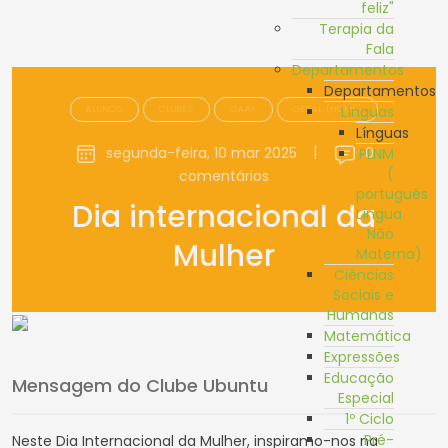
feliz"
Terapia da
Fala
Departamentos
Departamentos
ALUNOS
CLUBES
GAAF
GERAL (HOME)
Línguas
Línguas
segunda-feira, 10 mar 2025
|
0
PLNM
(
comentários
português
Dia internacional da
Língua
Não
Mulher
Materna)
Ciências
Sociais e
Humanas
Matemática
Expressões
Educação
Mensagem do Clube Ubuntu
Especial
1º Ciclo
Pré-
Neste Dia Internacional da Mulher, inspiramo-nos na