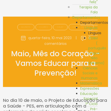
feliz"
Terapia da
Fala
Departamentos
Departamentos
ALUNOS
CLUBES
GAAF
GERAL (HOME)
Línguas
Línguas
quarta-feira, 10 mai 2023
|
0
PLNM
(
comentários
português
Maio, Mês do Coração -
Língua
Não
Vamos Educar para a
Materna)
Ciências
Prevenção!
Sociais e
Humanas
Matemática
Expressões
Educação
Especial
No dia 10 de maio, o Projeto de Educação para
1º Ciclo
a Saúde - PES, em articulação com a
Pré-