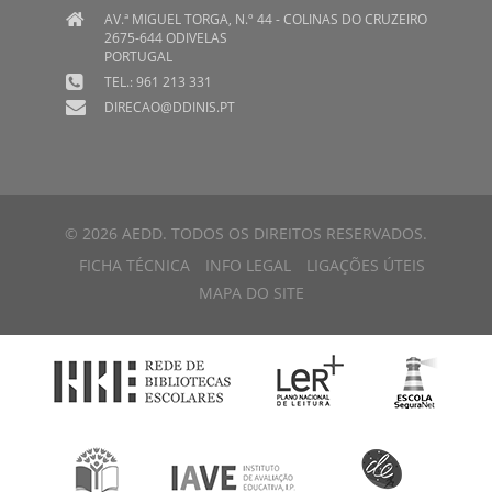
AV.ª MIGUEL TORGA, N.º 44 - COLINAS DO CRUZEIRO
2675-644 ODIVELAS
PORTUGAL
TEL.: 961 213 331
DIRECAO@DDINIS.PT
© 2026 AEDD. TODOS OS DIREITOS RESERVADOS.
FICHA TÉCNICA
INFO LEGAL
LIGAÇÕES ÚTEIS
MAPA DO SITE