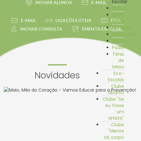
Escolar
INOVAR ALUNOS
E-MAIL
Boccia
Sobre
E-MAIL
LIGAÇÕES ÚTEIS
SIGA
Rodas
Corfebol
INOVAR CONSULTA
EMENTA ESCOLAR
Badminton
Futsal
Padel
Ténis
de
Mesa
Novidades
Eco-
Escolas
Clube
Ubuntu
Clube "Se
eu fosse
um
artista"
Clube
"Mente
sã, corpo