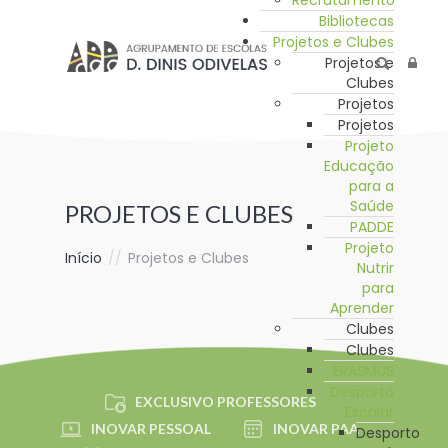
Recrutamento
Bibliotecas
Projetos e Clubes
Projetos e
Clubes
Projetos
Projetos
Projeto
Educação
para a
Saúde
PROJETOS E CLUBES
PADDE
Projeto
Início
//
Projetos e Clubes
Nutrir
para
Aprender
Clubes
Clubes
ERASMUS
Desporto
EXCLUSIVO PROFESSORES
Escolar
INOVAR PESSOAL
INOVAR PAA
Desporto