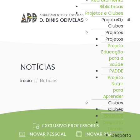
Recrutamento
Bibliotecas
Projetos e Clubes
Projetos e
Clubes
Projetos
Projetos
Projeto
Educação
para a
Saúde
NOTÍCIAS
PADDE
Projeto
Início
//
Notícias
Nutrir
para
Aprender
Clubes
Clubes
ERASMUS
Desporto
EXCLUSIVO PROFESSORES
Escolar
INOVAR PESSOAL
INOVAR PAA
Desporto