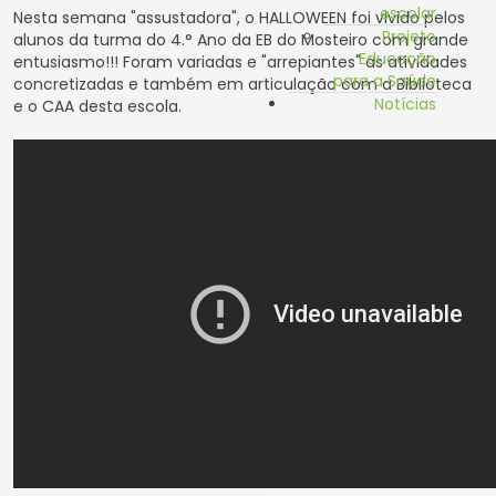
escolar
Nesta semana "assustadora", o HALLOWEEN foi vivido pelos
Projeto
alunos da turma do 4.° Ano da EB do Mosteiro com grande
Educação
entusiasmo!!! Foram variadas e "arrepiantes" as atividades
para a Saúde
concretizadas e também em articulação com a Biblioteca
Notícias
e o CAA desta escola.