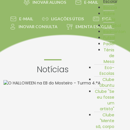
Escolar
INOVAR ALUNOS
E-MAIL
Boccia
Sobre
E-MAIL
LIGAÇÕES ÚTEIS
SIGA
Rodas
Corfebol
INOVAR CONSULTA
EMENTA ESCOLAR
Badminton
Futsal
Padel
Ténis
de
Mesa
Notícias
Eco-
Escolas
Clube
Ubuntu
Clube "Se
eu fosse
um
artista"
Clube
"Mente
sã, corpo