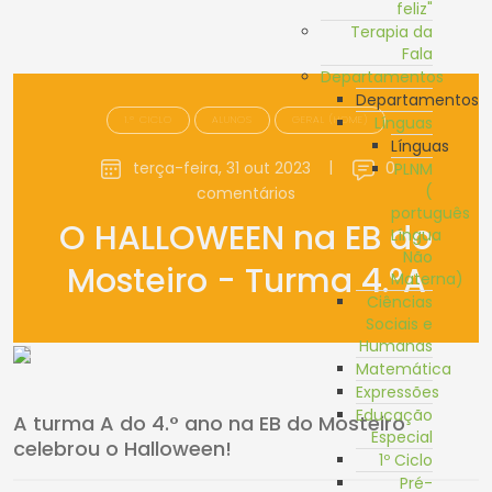
feliz"
Terapia da
Fala
Departamentos
Departamentos
1.º CICLO
ALUNOS
GERAL (HOME)
Línguas
Línguas
terça-feira, 31 out 2023
|
0
PLNM
(
comentários
português
O HALLOWEEN na EB do
Língua
Não
Mosteiro - Turma 4.°A
Materna)
Ciências
Sociais e
Humanas
Matemática
Expressões
Educação
A turma A do 4.° ano na EB do Mosteiro
Especial
celebrou o Halloween!
1º Ciclo
Pré-