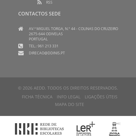
RSS
CONTACTOS SEDE
AV.ª MIGUEL TORGA, N.º 44 - COLINAS DO CRUZEIRO
2675-644 ODIVELAS
PORTUGAL
TEL.: 961 213 331
DIRECAO@DDINIS.PT
© 2026 AEDD. TODOS OS DIREITOS RESERVADOS.
FICHA TÉCNICA
INFO LEGAL
LIGAÇÕES ÚTEIS
MAPA DO SITE