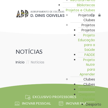
Recrutamento
Bibliotecas
Projetos e Clubes
Projetos e
Clubes
Projetos
Projetos
Projeto
Educação
para a
Saúde
NOTÍCIAS
PADDE
Projeto
Início
//
Notícias
Nutrir
para
Aprender
Clubes
Clubes
ERASMUS
Desporto
EXCLUSIVO PROFESSORES
Escolar
INOVAR PESSOAL
INOVAR PAA
Desporto