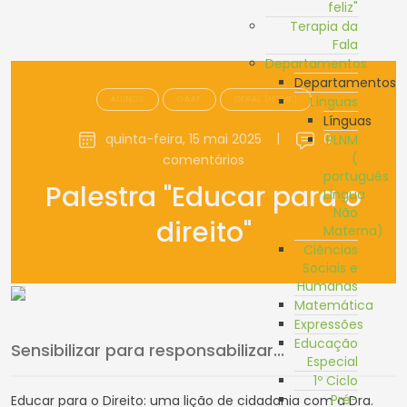
feliz"
Terapia da
Fala
Departamentos
Departamentos
ALUNOS
GAAF
GERAL (HOME)
Línguas
Línguas
quinta-feira, 15 mai 2025
|
0
PLNM
(
comentários
português
Palestra "Educar para o
Língua
Não
direito"
Materna)
Ciências
Sociais e
Humanas
Matemática
Expressões
Educação
Sensibilizar para responsabilizar...
Especial
1º Ciclo
Pré-
Educar para o Direito: uma lição de cidadania com a Dra.