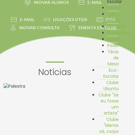
Escolar
INOVAR ALUNOS
E-MAIL
Boccia
Sobre
E-MAIL
LIGAÇÕES ÚTEIS
SIGA
Rodas
Corfebol
INOVAR CONSULTA
EMENTA ESCOLAR
Badminton
Futsal
Padel
Ténis
de
Mesa
Notícias
Eco-
Escolas
Clube
Ubuntu
Clube "Se
eu fosse
um
artista"
Clube
"Mente
sã, corpo