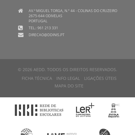
AV.ª MIGUEL TORGA, N.º 44 - COLINAS DO CRUZEIRO
2675-644 ODIVELAS
PORTUGAL
TEL.: 961 213 331
DIRECAO@DDINIS.PT
© 2026 AEDD. TODOS OS DIREITOS RESERVADOS.
FICHA TÉCNICA
INFO LEGAL
LIGAÇÕES ÚTEIS
MAPA DO SITE