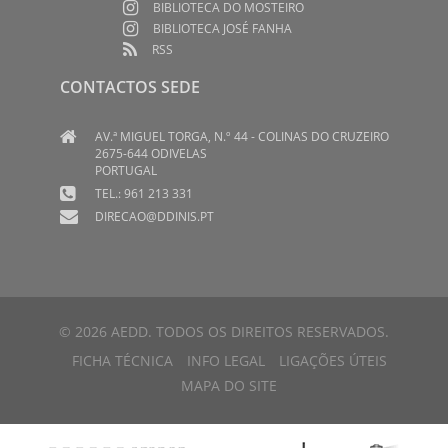
BIBLIOTECA DO MOSTEIRO
BIBLIOTECA JOSÉ FANHA
RSS
CONTACTOS SEDE
AV.ª MIGUEL TORGA, N.º 44 - COLINAS DO CRUZEIRO
2675-644 ODIVELAS
PORTUGAL
TEL.: 961 213 331
DIRECAO@DDINIS.PT
© 2026 AEDD. TODOS OS DIREITOS RESERVADOS.
FICHA TÉCNICA
INFO LEGAL
LIGAÇÕES ÚTEIS
MAPA DO SITE