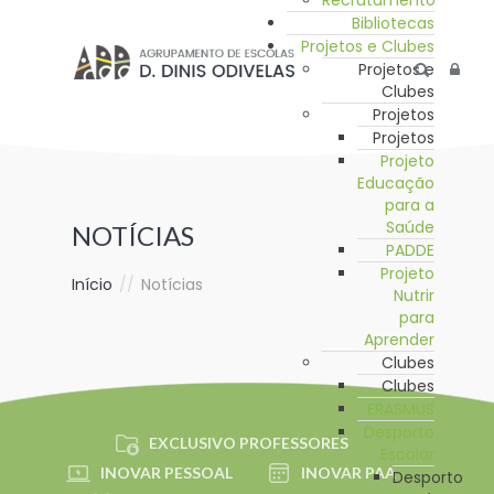
Recrutamento
Bibliotecas
Projetos e Clubes
Projetos e
Clubes
Projetos
Projetos
Projeto
Educação
para a
Saúde
NOTÍCIAS
PADDE
Projeto
Início
//
Notícias
Nutrir
para
Aprender
Clubes
Clubes
ERASMUS
Desporto
EXCLUSIVO PROFESSORES
Escolar
INOVAR PESSOAL
INOVAR PAA
Desporto