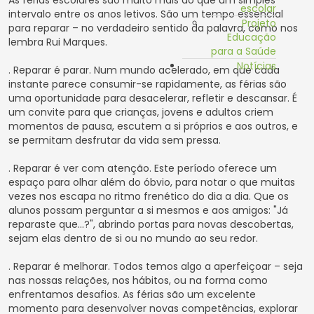
escolar
intervalo entre os anos letivos. São um tempo essencial
Projeto
para reparar – no verdadeiro sentido da palavra, como nos
Educação
lembra Rui Marques.
para a Saúde
Notícias
. Reparar é parar. Num mundo acelerado, em que cada
instante parece consumir-se rapidamente, as férias são
uma oportunidade para desacelerar, refletir e descansar. É
um convite para que crianças, jovens e adultos criem
momentos de pausa, escutem a si próprios e aos outros, e
se permitam desfrutar da vida sem pressa.
. Reparar é ver com atenção. Este período oferece um
espaço para olhar além do óbvio, para notar o que muitas
vezes nos escapa no ritmo frenético do dia a dia. Que os
alunos possam perguntar a si mesmos e aos amigos: "Já
reparaste que...?", abrindo portas para novas descobertas,
sejam elas dentro de si ou no mundo ao seu redor.
. Reparar é melhorar. Todos temos algo a aperfeiçoar – seja
nas nossas relações, nos hábitos, ou na forma como
enfrentamos desafios. As férias são um excelente
momento para desenvolver novas competências, explorar