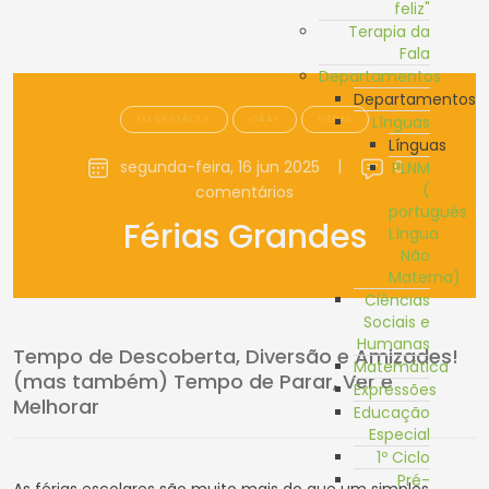
feliz"
Terapia da
Fala
Departamentos
Departamentos
EM DESTAQUE
GAAF
GERAL
Línguas
Línguas
segunda-feira, 16 jun 2025
|
0
PLNM
(
comentários
português
Férias Grandes
Língua
Não
Materna)
Ciências
Sociais e
Humanas
Tempo de Descoberta, Diversão e Amizades!
Matemática
(mas também) Tempo de Parar, Ver e
Expressões
Melhorar
Educação
Especial
1º Ciclo
Pré-
As férias escolares são muito mais do que um simples