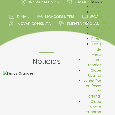
Escolar
INOVAR ALUNOS
E-MAIL
Boccia
Sobre
E-MAIL
LIGAÇÕES ÚTEIS
SIGA
Rodas
Corfebol
INOVAR CONSULTA
EMENTA ESCOLAR
Badminton
Futsal
Padel
Ténis
de
Mesa
Notícias
Eco-
Escolas
Clube
Ubuntu
Clube "Se
eu fosse
um
artista"
Clube
"Mente
sã, corpo