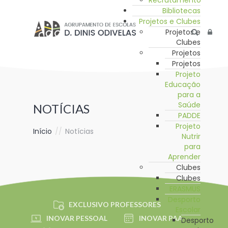
Recrutamento
Bibliotecas
Projetos e Clubes
Projetos e
Clubes
Projetos
Projetos
Projeto
Educação
para a
Saúde
NOTÍCIAS
PADDE
Projeto
Início
//
Notícias
Nutrir
para
Aprender
Clubes
Clubes
ERASMUS
Desporto
EXCLUSIVO PROFESSORES
Escolar
INOVAR PESSOAL
INOVAR PAA
Desporto