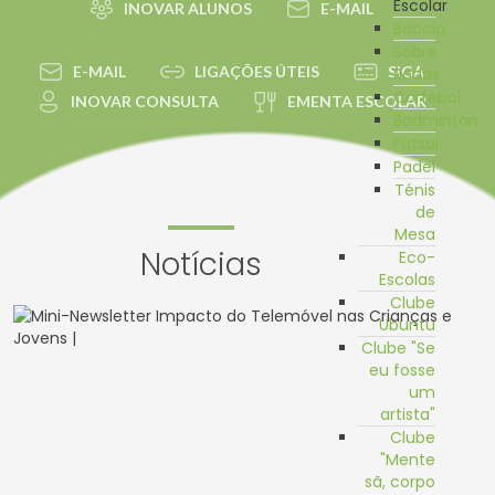
Escolar
INOVAR ALUNOS
E-MAIL
Boccia
Sobre
E-MAIL
LIGAÇÕES ÚTEIS
SIGA
Rodas
Corfebol
INOVAR CONSULTA
EMENTA ESCOLAR
Badminton
Futsal
Padel
Ténis
de
Mesa
Notícias
Eco-
Escolas
Clube
Ubuntu
Clube "Se
eu fosse
um
artista"
Clube
"Mente
sã, corpo