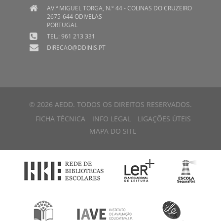
AV.ª MIGUEL TORGA, N.º 44 - COLINAS DO CRUZEIRO
2675-644 ODIVELAS
PORTUGAL
TEL.: 961 213 331
DIRECAO@DDINIS.PT
© 2026 AEDD. TODOS OS DIREITOS RESERVADOS.
FICHA TÉCNICA
INFO LEGAL
LIGAÇÕES ÚTEIS
MAPA DO SITE