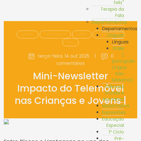
feliz"
Terapia da
Fala
Departamentos
Departamentos
ALUNOS
EM DESTAQUE
GERAL
GERAL (HOME)
Línguas
Línguas
SPO
PLNM
(
terça-feira, 14 out 2025
|
0
português
comentários
Língua
Mini-Newsletter
Não
Materna)
Impacto do Telemóvel
Ciências
Sociais e
nas Crianças e Jovens |
Humanas
Matemática
Expressões
Educação
Especial
1º Ciclo
Pré-