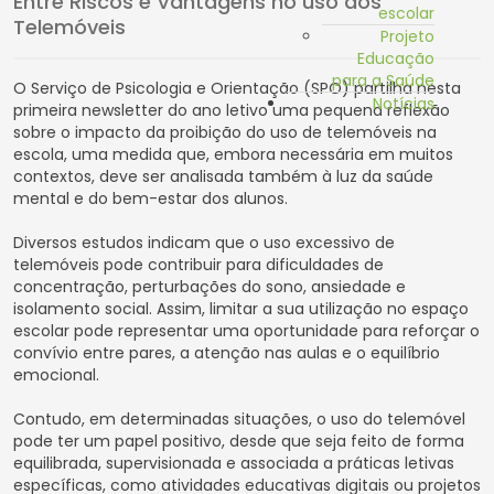
Entre Riscos e Vantagens no uso dos
escolar
Telemóveis
Projeto
Educação
para a Saúde
O Serviço de Psicologia e Orientação (SPO) partilha nesta
Notícias
primeira newsletter do ano letivo uma pequena reflexão
sobre o impacto da proibição do uso de telemóveis na
escola, uma medida que, embora necessária em muitos
contextos, deve ser analisada também à luz da saúde
mental e do bem-estar dos alunos.
Diversos estudos indicam que o uso excessivo de
telemóveis pode contribuir para dificuldades de
concentração, perturbações do sono, ansiedade e
isolamento social. Assim, limitar a sua utilização no espaço
escolar pode representar uma oportunidade para reforçar o
convívio entre pares, a atenção nas aulas e o equilíbrio
emocional.
Contudo, em determinadas situações, o uso do telemóvel
pode ter um papel positivo, desde que seja feito de forma
equilibrada, supervisionada e associada a práticas letivas
específicas, como atividades educativas digitais ou projetos