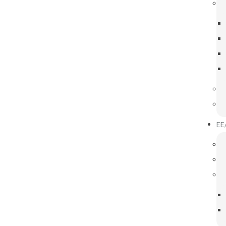
IGAÇÕES ÚTEIS
INOVAR CONSULTA
Notícias
EE