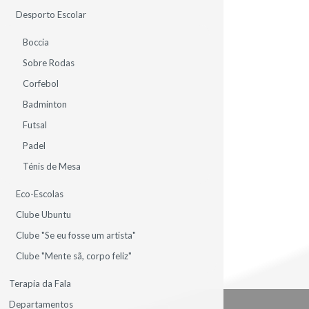
Desporto Escolar
Boccia
Sobre Rodas
Corfebol
Badminton
H49_Lista_Candidatos_excluidos_site
Futsal
.pdf, 178 KB
Padel
Ténis de Mesa
Eco-Escolas
Clube Ubuntu
Clube "Se eu fosse um artista"
Clube "Mente sã, corpo feliz"
Terapia da Fala
Departamentos