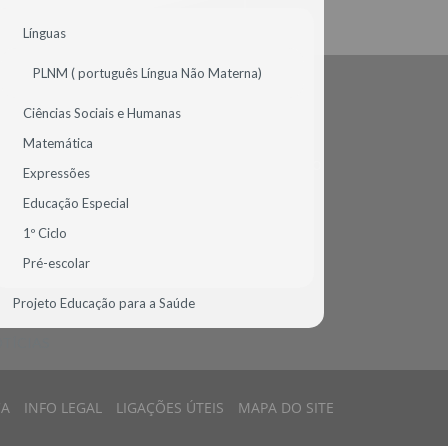
CONTACTE-NOS
Línguas
PLNM ( português Língua Não Materna)
CONTACTOS SEDE
Ciências Sociais e Humanas
Matemática
AV.ª MIGUEL TORGA, N.º 44 - COLINAS DO CRUZEIRO
Expressões
2675-644 ODIVELAS
PORTUGAL
Educação Especial
TEL.: 961 213 331
1º Ciclo
DIRECAO@DDINIS.PT
Pré-escolar
Projeto Educação para a Saúde
TÍCIAS
CA
INFO LEGAL
LIGAÇÕES ÚTEIS
MAPA DO SITE