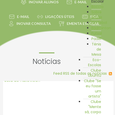
Escolar
INOVAR ALUNOS
E-MAIL
Boccia
Sobre
E-MAIL
LIGAÇÕES ÚTEIS
SIGA
Rodas
Corfebol
INOVAR CONSULTA
EMENTA ESCOLAR
Badminton
Futsal
Padel
Ténis
de
Mesa
Notícias
Eco-
Escolas
Clube
Feed RSS de todas as notícias
Ubuntu
Clube "Se
eu fosse
um
artista"
Clube
"Mente
sã, corpo