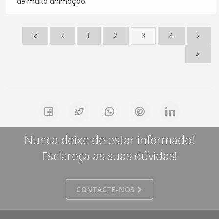
de muita animação.
1
2
3
4
Nunca deixe de estar informado!
Esclareça as suas dúvidas!
CONTACTE-NOS