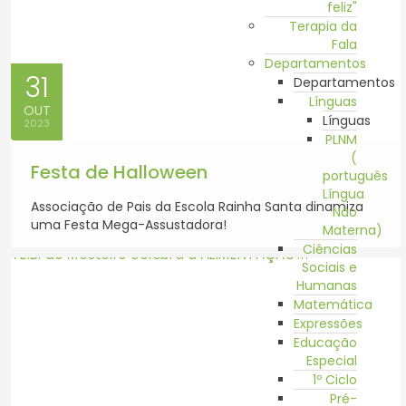
feliz"
Terapia da
Fala
Departamentos
31
Departamentos
Línguas
OUT
Línguas
2023
PLNM
(
Festa de Halloween
português
Língua
Associação de Pais da Escola Rainha Santa dinamiza
Não
uma Festa Mega-Assustadora!
Materna)
Ciências
Sociais e
Humanas
Matemática
Expressões
Educação
Especial
1º Ciclo
Pré-