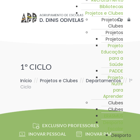
Recrutamento
Bibliotecas
Projetos e Clubes
Projetos e
Clubes
Projetos
Projetos
Projeto
Educação
para a
Saúde
1º CICLO
PADDE
Projeto
Início
//
Projetos e Clubes
//
Departamentos
//
1º
Nutrir
Ciclo
para
Aprender
Clubes
Clubes
ERASMUS
Desporto
EXCLUSIVO PROFESSORES
Escolar
INOVAR PESSOAL
INOVAR PAA
Desporto